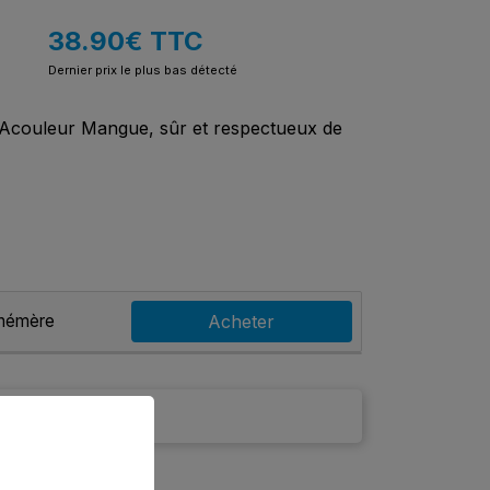
38.90
€
TTC
Dernier prix le plus bas détecté
UAcouleur Mangue, sûr et respectueux de
phémère
Acheter
er