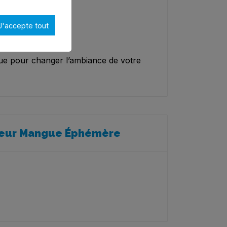
ur les plus petits.
J'accepte tout
vos besoins.
que pour changer l’ambiance de votre
uleur Mangue Éphémère