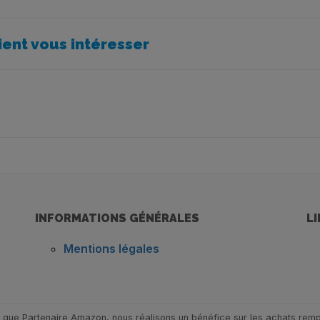
ient vous intéresser
INFORMATIONS GÉNÉRALES
L
Mentions légales
t que Partenaire Amazon, nous réalisons un bénéfice sur les achats rempl