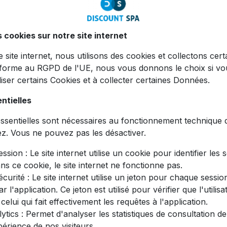
s cookies sur notre site internet
ce site internet, nous utilisons des cookies et collectons cer
forme au RGPD de l'UE, nous vous donnons le choix si v
iliser certains Cookies et à collecter certaines Données.
ntielles
Caractéristiques
sentielles sont nécessaires au fonctionnement technique du
ez. Vous ne pouvez pas les désactiver.
ssion : Le site internet utilise un cookie pour identifier les 
 piscine et Spa AQUAcouleur Mangue Éph
ans ce cookie, le site internet ne fonctionne pas.
curité : Le site internet utilise un jeton pour chaque session
r l'application. Ce jeton est utilisé pour vérifier que l'utilisa
re piscine ou spa avec le colorant AQUAcouleur Mangue. Sa
 celui qui fait effectivement les requêtes à l'application.
fait pour vos moments de détente ou vos événements festif
tics : Permet d'analyser les statistiques de consultation de 
périence de nos visiteurs.