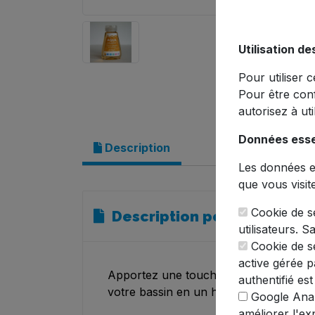
Utilisation de
Pour utiliser 
Pour être con
autorisez à ut
Données esse
Description
Les données es
que vous visit
Cookie de se
Description pour Colorant
utilisateurs. S
Cookie de sé
active gérée pa
Apportez une touche ensoleillée à vot
authentifié est
votre bassin en un havre tropical, par
Google Analy
améliorer l'ex