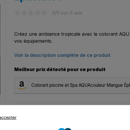
0
/5 sur
0
avis
Créez une ambiance tropicale avec le colorant AQ
vos équipements.
Voir la description complète de ce produit
Meilleur prix détecté pour ce produit
Colorant piscine et Spa AQUAcouleur Mangue É
Partag
accepter