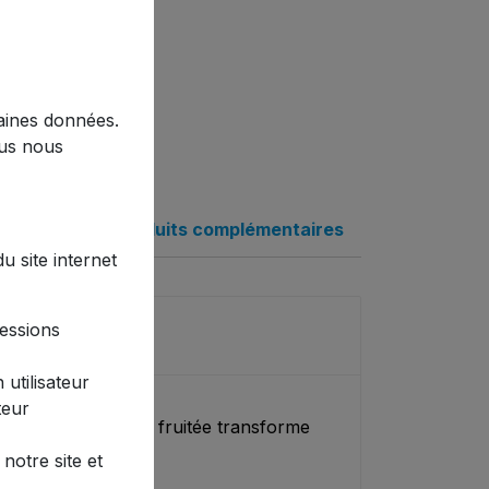
taines données.
ous nous
Produits complémentaires
 site internet
sessions
émère
 utilisateur
teur
 teinte chaude et fruitée transforme
s.
notre site et