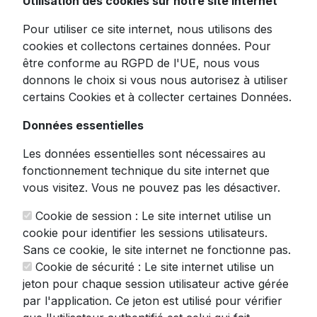
Utilisation des cookies sur notre site internet
Pour utiliser ce site internet, nous utilisons des
cookies et collectons certaines données. Pour
être conforme au RGPD de l'UE, nous vous
donnons le choix si vous nous autorisez à utiliser
certains Cookies et à collecter certaines Données.
Skimmer de Piscine : Comment
Données essentielles
ça Marche ? Guide Pratique
Les données essentielles sont nécessaires au
fonctionnement technique du site internet que
Guide complet du skimmer de piscine :
comment ça marche, quel type choisir, où
vous visitez. Vous ne pouvez pas les désactiver.
l'installer. Conseils d'expert pour un entretien
optimal de votre bassin.
Cookie de session : Le site internet utilise un
cookie pour identifier les sessions utilisateurs.
Lire la suite
Sans ce cookie, le site internet ne fonctionne pas.
Cookie de sécurité : Le site internet utilise un
jeton pour chaque session utilisateur active gérée
par l'application. Ce jeton est utilisé pour vérifier